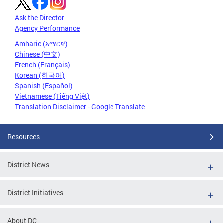
Ask the Director
Agency Performance
Amharic (አማርኛ)
Chinese (中文)
French (Français)
Korean (한국어)
Spanish (Español)
Vietnamese (Tiếng Việt)
Translation Disclaimer - Google Translate
Resources
District News
District Initiatives
About DC