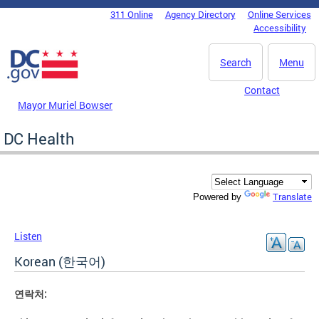
Skip to main content
311 Online
Agency Directory
Online Services
DC Agency Top Menu
Accessibility
Search
Menu
Contact
Mayor Muriel Bowser
DC Health
Translate
Powered by
Listen
Korean (한국어)
연락처
: