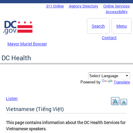
Skip to main content
311 Online
Agency Directory
Online Services
DC Agency Top Menu
Accessibility
Search
Menu
Contact
Mayor Muriel Bowser
DC Health
Translate
Powered by
Listen
Vietnamese (Tiếng Việt)
This page contains information about the DC Health Services for
Vietnamese speakers.