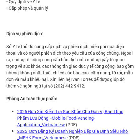
• Quy định về Y tế
• Cấp phép và quản lý
Dịch vụ phiên dịch:
Sở Y tế thủ đô cung cấp dịch vụ phiên dịch miễn phí qua điện
thoại và có người phiên dịch theo yêu cầu của công chúng. Ngoài
ra, chúng tôi cũng cung cấp bản dịch của những giấy tờ quan
trọng về sức khỏe, các thông tin giáo dục y tế công cộng, bao gồm
nhưng không nhất thiết chỉ có các báo cáo, cẩm nang, tờ rơi, mẫu
đơn và mẫu khiếu nại. Xin liên hệ Ivan Torres để được giúp đỡ
thêm về ngôn ngữ tại số (202) 442-9412.
Phòng An toàn thực phẩm
2025 Đơn Xin Kiểm Tra Sức Khỏe Cho Đơn Vị Bán Thực
Phẩm Lưu Động_-Mobile-Food-Vending-
Application_Vietnamese
(PDF)
2025_Đơn Đăng Ký Doanh Nghiệp Bếp Gia Đình Siêu Nhỏ
_MEHK Form_Vietnamese
(PDF)