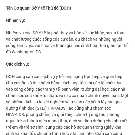
Tên Cơ quan: Sở Y tế Thủ đô (DOH)
Nhiệm vụ:
Nhiệm vụ của Sở Y tế là phát huy và bảo vệ sức khỏe, sự an toàn
và chất lượng cuộc sống của cư dân, du khách và những người
sống, làm việc, vui chơi và tham gia các sinh hoạt tôn giáo tại thủ
đô Washington DC.
Các dịch vụ:
DOH cung cấp các dịch vụ y tế công cộng trực tiếp và gián tiếp
cho cư dân và du khách bằng cách hợp tác với các tổ chức dựa
vào cộng đồng, các trạm y tế, bệnh viện, trường đại học, các nhà
chăm sóc sức khỏe tư nhân, và các cơ quan chính quyền bạn. Một
số những dịch vụ là xét nghiệm và tư vấn các bệnh lây lan qua
đường tình dục (STD,) HIV/AIDS, lao cũng như chăm sóc
HIV/AIDS, phòng chống và giới thiệu chữa trị ung thư, phòng
ngừa trẻ vị thành niên mang thai, dịch vụ dinh dưỡng cho phụ nữ,
trẻ em và trẻ sơ sinh, cung cấp các hồ sơ quan trọng (giấy khai
sinh và khai tử), chương trình học y tá, ứng phó khẩn cấp cũng