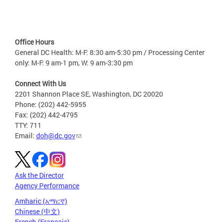
Office Hours
General DC Health: M-F: 8:30 am-5:30 pm / Processing Center
only: M-F: 9 am-1 pm, W: 9 am-3:30 pm
Connect With Us
2201 Shannon Place SE, Washington, DC 20020
Phone: (202) 442-5955
Fax: (202) 442-4795
TTY: 711
Email:
doh@dc.gov
Ask the Director
Agency Performance
Amharic (አማርኛ)
Chinese (中文)
French (Français)