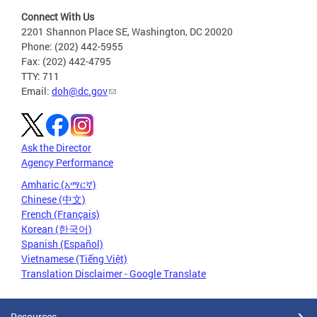
Connect With Us
2201 Shannon Place SE, Washington, DC 20020
Phone: (202) 442-5955
Fax: (202) 442-4795
TTY: 711
Email:
doh@dc.gov
Ask the Director
Agency Performance
Amharic (አማርኛ)
Chinese (中文)
French (Français)
Korean (한국어)
Spanish (Español)
Vietnamese (Tiếng Việt)
Translation Disclaimer - Google Translate
Resources