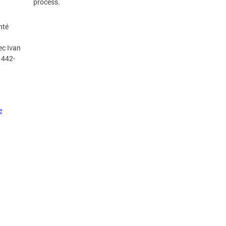
process.
nté
ec Ivan
 442-
e