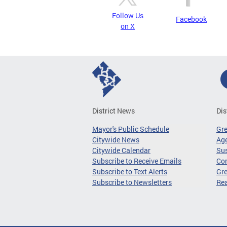
Follow Us
Facebook
on X
District News
Dis
Mayor's Public Schedule
Gr
Citywide News
Age
Citywide Calendar
Sus
Subscribe to Receive Emails
Co
Subscribe to Text Alerts
Gre
Subscribe to Newsletters
Re