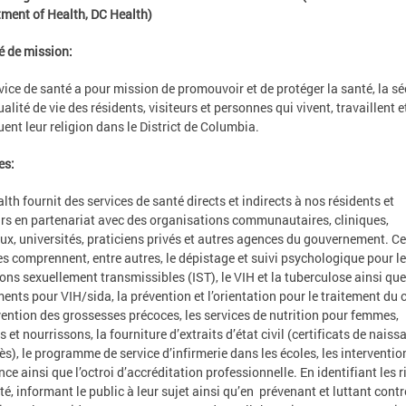
ment of Health, DC Health)
 de mission:
vice de santé a pour mission de promouvoir et de protéger la santé, la sé
ualité de vie des résidents, visiteurs et personnes qui vivent, travaillent e
uent leur religion dans le District de Columbia.
es:
lth fournit des services de santé directs et indirects à nos résidents et
urs en partenariat avec des organisations communautaires, cliniques,
ux, universités, praticiens privés et autres agences du gouvernement. C
es comprennent, entre autres, le dépistage et suivi psychologique pour l
ions sexuellement transmissibles (IST), le VIH et la tuberculose ainsi que
ments pour VIH/sida, la prévention et l’orientation pour le traitement du 
vention des grossesses précoces, les services de nutrition pour femmes,
 et nourrissons, la fourniture d’extraits d’état civil (certificats de naiss
ès), le programme de service d’infirmerie dans les écoles, les interventio
nce ainsi que l’octroi d’accréditation professionnelle. En identifiant les 
té, informant le public à leur sujet ainsi qu’en prévenant et luttant contr