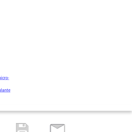
icro-
ulante