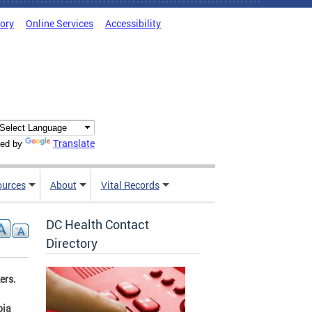
tory
Online Services
Accessibility
Translate
ed by
ources
About
Vital Records
DC Health Contact
Directory
ers.
bia