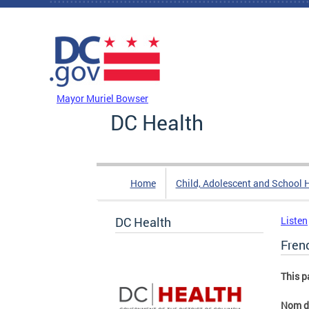
Skip to main content
DC Agency Top Menu
Mayor Muriel Bowser
DC Health
Home
Child, Adolescent and School 
DC Health
Listen
Fren
This p
Nom de