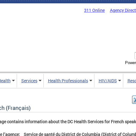
311 Online
Agency Direc
Power
Health
Services
Health Professionals
HIV/AIDS
Res
ch (Français)
age contains information about the DC Health Services for French speak
 l’agence:
Service de santé du District de Columbia (District of Colum