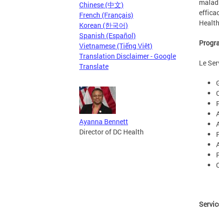
maladi
Chinese (中文)
effica
French (Français)
Health
Korean (한국어)
Spanish (Español)
Progr
Vietnamese (Tiếng Việt)
Translation Disclaimer - Google
Le Ser
Translate
Ayanna Bennett
Director of DC Health
Servic