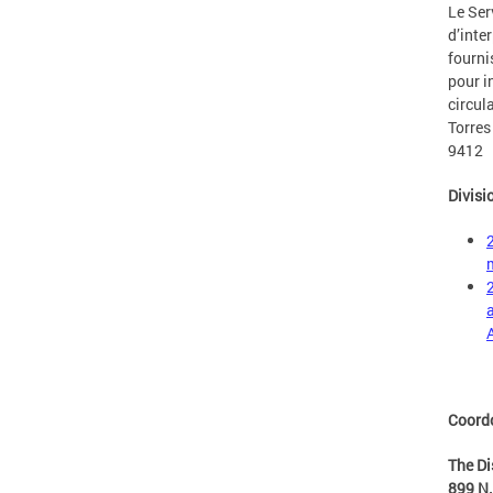
Le Ser
d’inte
fourni
pour i
circul
Torres
9412
Divisi
Coord
The Di
899 N.