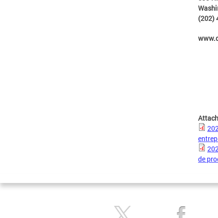
Washi
(202)
www.d
Attac
202
entre
202
de pro