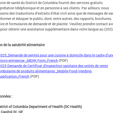
vice de santé du District de Columbia fournit des services gratuits
rprétation téléphonique et en personne à ses clients. Par ailleurs, nous
ssons des traductions d’extraits d’état civil ainsi que de messages de sa
nformer et éduquer le public, dont, entre autres, des rapports, brochures,
aire et formulaires de demande et de plainte. Veuillez prendre contact av
 pour obtenir une assistance supplémentaire dans votre langue au (202)
on de la salubrité alimentaire
2025_Demande de permis pour une cuisine à domicile dans le cadre d’un
micro-entreprise _MEHK Form_French
(PDF)
2025 Demande de Certificat d'inspection sanitaire des unités de vente
ambulante de produits alimentaires _Mobile-Food-Vending-
Application_French
(PDF)
onnées :
strict of Columbia Department of Health (DC Health)
 Capitol St. NE