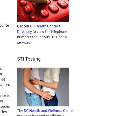
curité
Use our
DC Health Contact
t
Directory
to view the telephone
numbers for various DC Health
services.
STI Testing
es
es
 les
cancer,
ance et
ns
risques
The
DC Health and Wellness Center
e les
provides free and confidential