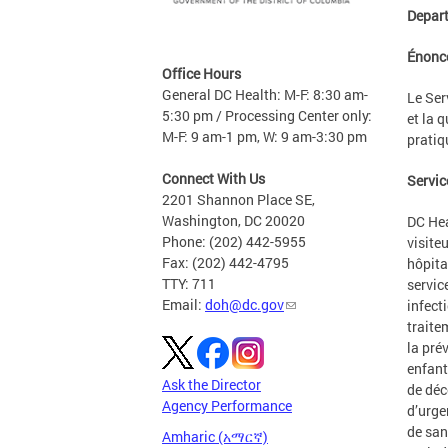
Depart
Énoncé
Office Hours
General DC Health: M-F: 8:30 am-
Le Ser
5:30 pm / Processing Center only:
et la q
M-F: 9 am-1 pm, W: 9 am-3:30 pm
pratiq
Connect With Us
Servic
2201 Shannon Place SE,
Washington, DC 20020
DC Hea
Phone: (202) 442-5955
visite
Fax: (202) 442-4795
hôpita
TTY: 711
servic
Email:
doh@dc.gov
infect
traite
la pré
enfants
Ask the Director
de déc
Agency Performance
d’urge
de san
Amharic (አማርኛ)