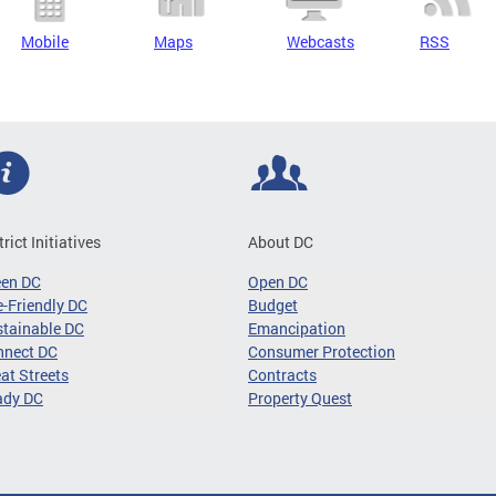
Mobile
Maps
Webcasts
RSS
trict Initiatives
About DC
een DC
Open DC
-Friendly DC
Budget
tainable DC
Emancipation
nnect DC
Consumer Protection
at Streets
Contracts
ady DC
Property Quest